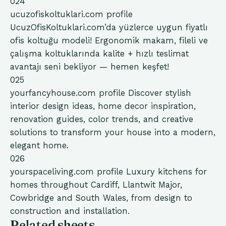
024
ucuzofiskoltuklari.com
profile
UcuzOfisKoltuklari.com’da yüzlerce uygun fiyatlı
ofis koltuğu modeli! Ergonomik makam, fileli ve
çalışma koltuklarında kalite + hızlı teslimat
avantajı seni bekliyor — hemen keşfet!
025
yourfancyhouse.com
profile
Discover stylish
interior design ideas, home decor inspiration,
renovation guides, color trends, and creative
solutions to transform your house into a modern,
elegant home.
026
yourspaceliving.com
profile
Luxury kitchens for
homes throughout Cardiff, Llantwit Major,
Cowbridge and South Wales, from design to
construction and installation.
Related sheets