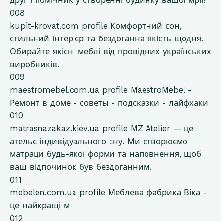
друг і помічник у створенні будинку вашої мрії!
008
kupit-krovat.com
profile
Комфортний сон,
стильний інтер'єр та бездоганна якість щодня.
Обирайте якісні меблі від провідних українських
виробників.
009
maestromebel.com.ua
profile
MaestroMebel -
Ремонт в доме - советы - подсказки - лайфхаки
010
matrasnazakaz.kiev.ua
profile
MZ Atelier — це
ательє індивідуального сну. Ми створюємо
матраци будь-якої форми та наповнення, щоб
ваш відпочинок був бездоганним.
011
mebelen.com.ua
profile
Меблева фабрика Віка -
це найкращі м
012