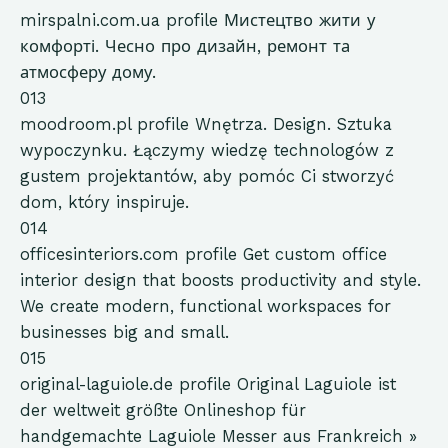
mirspalni.com.ua
profile
Мистецтво жити у
комфорті. Чесно про дизайн, ремонт та
атмосферу дому.
013
moodroom.pl
profile
Wnętrza. Design. Sztuka
wypoczynku. Łączymy wiedzę technologów z
gustem projektantów, aby pomóc Ci stworzyć
dom, który inspiruje.
014
officesinteriors.com
profile
Get custom office
interior design that boosts productivity and style.
We create modern, functional workspaces for
businesses big and small.
015
original-laguiole.de
profile
Original Laguiole ist
der weltweit größte Onlineshop für
handgemachte Laguiole Messer aus Frankreich »