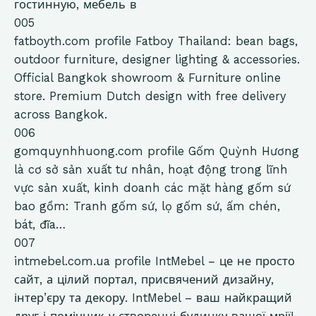
гостинную, мебель в
005
fatboyth.com
profile
Fatboy Thailand: bean bags,
outdoor furniture, designer lighting & accessories.
Official Bangkok showroom & Furniture online
store. Premium Dutch design with free delivery
across Bangkok.
006
gomquynhhuong.com
profile
Gốm Quỳnh Hương
là cơ sở sản xuất tư nhân, hoạt động trong lĩnh
vực sản xuất, kinh doanh các mặt hàng gốm sứ
bao gồm: Tranh gốm sứ, lọ gốm sứ, ấm chén,
bát, đĩa…
007
intmebel.com.ua
profile
IntMebel – це не просто
сайт, а цілий портал, присвячений дизайну,
інтер’єру та декору. IntMebel – ваш найкращий