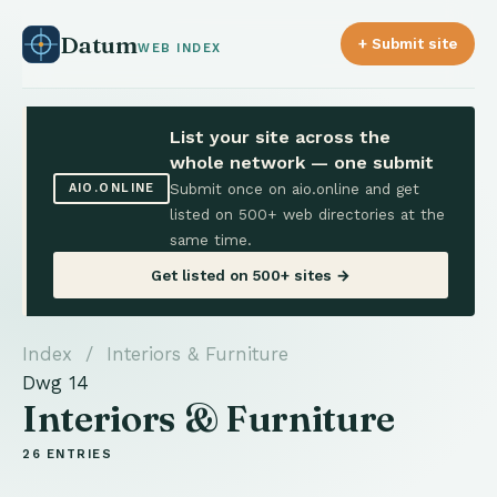
Datum
+ Submit site
WEB INDEX
List your site across the
whole network — one submit
Submit once on aio.online and get
AIO.ONLINE
listed on 500+ web directories at the
same time.
Get listed on 500+ sites →
Index
/ Interiors & Furniture
Dwg 14
Interiors & Furniture
26 ENTRIES