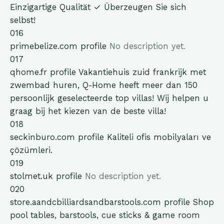
Einzigartige Qualität ✓ Überzeugen Sie sich
selbst!
016
primebelize.com
profile
No description yet.
017
qhome.fr
profile
Vakantiehuis zuid frankrijk met
zwembad huren, Q-Home heeft meer dan 150
persoonlijk geselecteerde top villas! Wij helpen u
graag bij het kiezen van de beste villa!
018
seckinburo.com
profile
Kaliteli ofis mobilyaları ve
çözümleri.
019
stolmet.uk
profile
No description yet.
020
store.aandcbilliardsandbarstools.com
profile
Shop
pool tables, barstools, cue sticks & game room